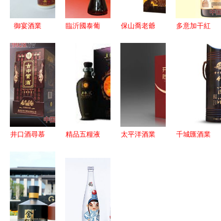
御宴酒業
臨沂國泰葡
保山喬老爺
多意加干紅
傳承經典，
萄酒業 以
匠心傳承，
經典品質，
品味時光
品質為核
釀就滇西酒
誠邀全國合
——探尋老
心，誠邀伙
香
作伙伴共譜
御宴的醇香
伴共拓紅酒
葡萄酒業新
魅力
市場——火
篇章
爆糖酒食品
招商網推薦
井口酒尋慕
精品五糧液
太平洋酒業
千城匯酒業
市場合作
酒 百富門
新品設計全
攜手共贏，
者，共筑酒
酒業公司的
民票選 共
開啟酒水招
業新格局
卓越產品及
鑄佳釀，品
商新篇章
其市場價格
味由您定義
解析